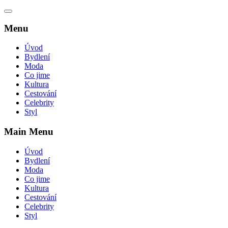
Menu
Úvod
Bydlení
Moda
Co jime
Kultura
Cestování
Celebrity
Styl
Main Menu
Úvod
Bydlení
Moda
Co jime
Kultura
Cestování
Celebrity
Styl