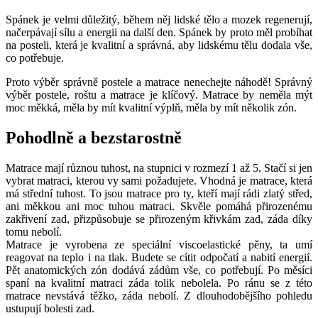
Spánek je velmi důležitý, během něj lidské tělo a mozek regenerují,
načerpávají sílu a energii na další den. Spánek by proto měl probíhat
na posteli, která je kvalitní a správná, aby lidskému tělu dodala vše,
co potřebuje.
Proto výběr správně postele a matrace nenechejte náhodě! Správný
výběr postele, roštu a matrace je klíčový. Matrace by neměla mýt
moc měkká, měla by mít kvalitní výplň, měla by mít několik zón.
Pohodlně a bezstarostně
Matrace mají různou tuhost, na stupnici v rozmezí 1 až 5. Stačí si jen
vybrat matraci, kterou vy sami požadujete. Vhodná je matrace, která
má střední tuhost. To jsou matrace pro ty, kteří mají rádi zlatý střed,
ani měkkou ani moc tuhou matraci. Skvěle pomáhá přirozenému
zakřivení zad, přizpůsobuje se přirozeným křivkám zad, záda díky
tomu nebolí.
Matrace je vyrobena ze speciální viscoelastické pěny, ta umí
reagovat na teplo i na tlak. Budete se cítit odpočatí a nabití energií.
Pět anatomických zón dodává zádům vše, co potřebují. Po měsíci
spaní na kvalitní matraci záda tolik nebolela. Po ránu se z této
matrace nevstává těžko, záda nebolí. Z dlouhodobějšího pohledu
ustupují bolesti zad.