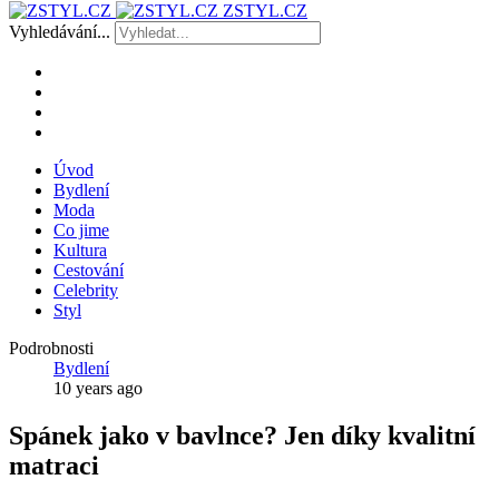
ZSTYL.CZ
Vyhledávání...
Úvod
Bydlení
Moda
Co jime
Kultura
Cestování
Celebrity
Styl
Podrobnosti
Bydlení
10 years ago
Spánek jako v bavlnce? Jen díky kvalitní
matraci