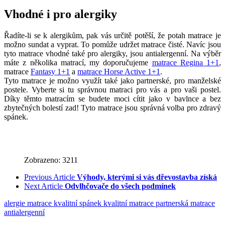
Vhodné i pro alergiky
Řadíte-li se k alergikům, pak vás určitě potěší, že potah matrace je
možno sundat a vyprat. To pomůže udržet matrace čisté. Navíc jsou
tyto matrace vhodné také pro alergiky, jsou antialergenní. Na výběr
máte z několika matrací, my doporučujeme
matrace Regina 1+1
,
matrace
Fantasy 1+1
a
matrace Horse Active 1+1
.
Tyto matrace je možno využít také jako partnerské, pro manželské
postele. Vyberte si tu správnou matraci pro vás a pro vaši postel.
Díky těmto matracím se budete moci cítit jako v bavlnce a bez
zbytečných bolestí zad! Tyto matrace jsou správná volba pro zdravý
spánek.
Zobrazeno: 3211
Previous Article
Výhody, kterými si vás dřevostavba získá
Next Article
Odvlhčovače do všech podmínek
alergie
matrace
kvalitní spánek
kvalitní matrace
partnerská matrace
antialergenní