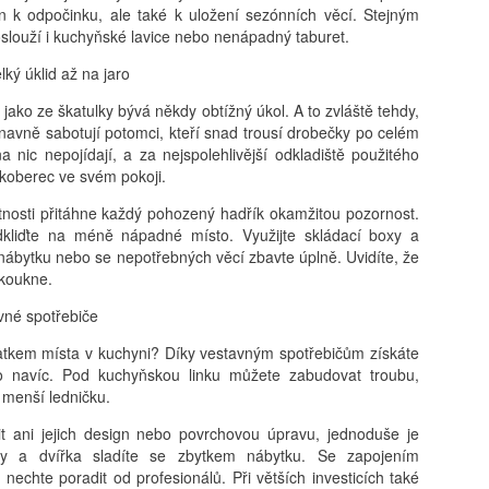
en k odpočinku, ale také k uložení sezónních věcí. Stejným
ouží i kuchyňské lavice nebo nenápadný taburet.
lký úklid až na jaro
ako ze škatulky bývá někdy obtížný úkol. A to zvláště tehdy,
únavně sabotují potomci, kteří snad trousí drobečky po celém
a nic nepojídají, a za nejspolehlivější odkladiště použitého
 koberec ve svém pokoji.
nosti přitáhne každý pohozený hadřík okamžitou pozornost.
odkliďte na méně nápadné místo. Využijte skládací boxy a
 nábytku nebo se nepotřebných věcí zbavte úplně. Uvidíte, že
okoukne.
avné spotřebiče
atkem místa v kuchyni? Díky vestavným spotřebičům získáte
 navíc. Pod kuchyňskou linku můžete zabudovat troubu,
menší ledničku.
it ani jejich design nebo povrchovou úpravu, jednoduše je
nky a dvířka sladíte se zbytkem nábytku. Se zapojením
 nechte poradit od profesionálů. Při větších investicích také