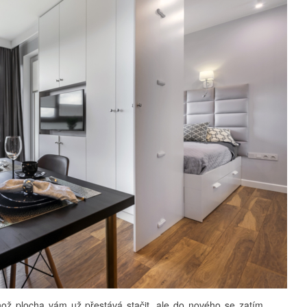
ehož plocha vám už přestává stačit, ale do nového se zatím