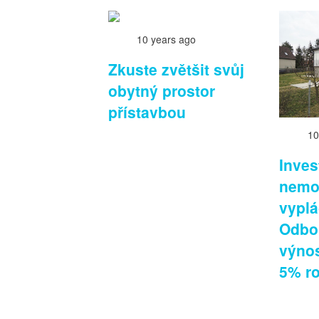
10 years ago
Zkuste zvětšit svůj
obytný prostor
přístavbou
10
Inves
nemov
vyplác
Odbor
výnos
5% r