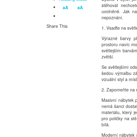
stěhovat nechcet
aA
aA
uvolněně. Jak na
nepoznání.
Share This
1. Vsaďte na světl
Výrazné barvy p
prostoru navíc mo
světlejším barvá
zvětší.
Se světlejšími ods
šedou výmalbu zá
vizuální styl a mí
2. Zapomeňte na 
Masivní nábytek 
nemá šanci dostat
materiálu, který 
pro poličky na st
bílá.
Moderní nábytek 