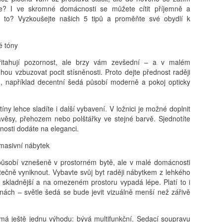
e? I ve skromné domácnosti se můžete cítit příjemně a
 to? Vyzkoušejte našich 5 tipů a proměňte své obydlí k
é tóny
řitahují pozornost, ale brzy vám zevšední – a v malém
hou vzbuzovat pocit stísněnosti. Proto dejte přednost raději
m, například decentní šedá působí moderně a pokoj opticky
tíny lehce sladíte i další vybavení. V ložnici je možné doplnit
věsy, přehozem nebo polštářky ve stejné barvě. Sjednotíte
stnosti dodáte na eleganci.
masivní nábytek
působí vznešeně v prostorném bytě, ale v malé domácnosti
ečně vyniknout. Vybavte svůj byt raději nábytkem z lehkého
je skladnější a na omezeném prostoru vypadá lépe. Platí to i
ěnách – světle šedá se bude jevit vizuálně menší než zářivě
má ještě jednu výhodu: bývá multifunkční. Sedací soupravu