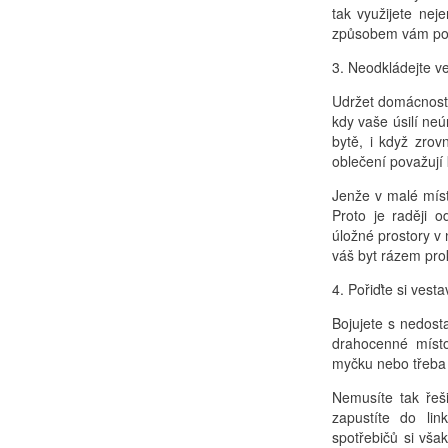
tak využijete nej
způsobem vám posl
3. Neodkládejte ve
Udržet domácnost j
kdy vaše úsilí ne
bytě, i když zrovn
oblečení považují
Jenže v malé míst
Proto je raději 
úložné prostory v
váš byt rázem pr
4. Pořiďte si vest
Bojujete s nedost
drahocenné místo
myčku nebo třeba 
Nemusíte tak řeš
zapustíte do li
spotřebičů si však