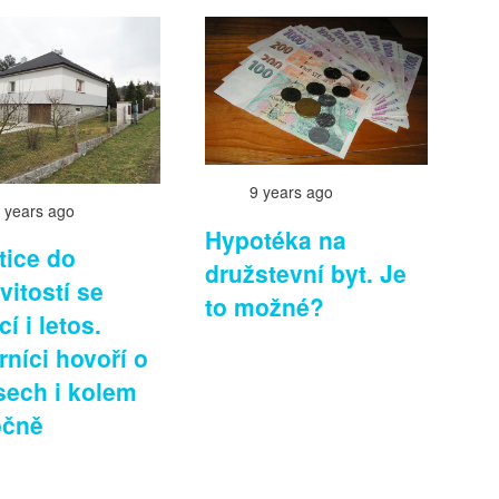
9 years ago
 years ago
Hypotéka na
tice do
družstevní byt. Je
itostí se
to možné?
í i letos.
níci hovoří o
ech i kolem
očně