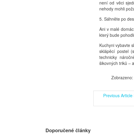
není od věci sje
nehody mohli pož
5. Sáhněte po de
Ani v malé domácn
který bude pohodl
Kuchyni vybavte s
sklápěcí postel (
technicky náročn
šikovných triků – 
Zobrazeno:
Previous Article
Doporučené články