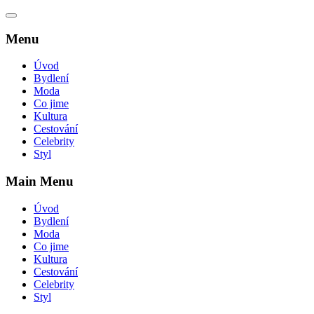
Menu
Úvod
Bydlení
Moda
Co jime
Kultura
Cestování
Celebrity
Styl
Main Menu
Úvod
Bydlení
Moda
Co jime
Kultura
Cestování
Celebrity
Styl