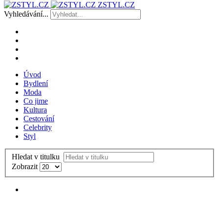
ZSTYL.CZ
Vyhledávání...
Úvod
Bydlení
Moda
Co jime
Kultura
Cestování
Celebrity
Styl
Hledat v titulku
Zobrazit