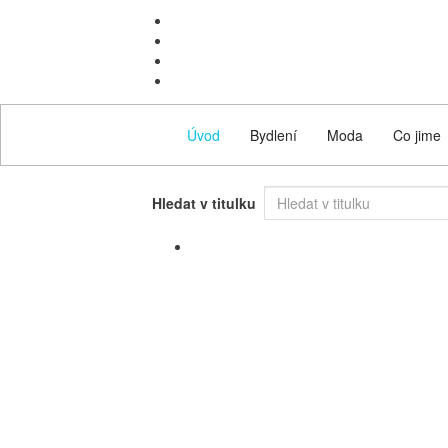
Úvod
Bydlení
Moda
Co jime
Hledat v titulku