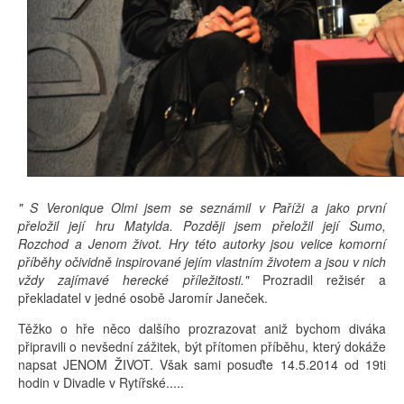
" S Veronique Olmi jsem se seznámil v Paříži a jako první
přeložil její hru Matylda. Později jsem přeložil její Sumo,
Rozchod a Jenom život. Hry této autorky jsou velice komorní
příběhy očividně inspirované jejím vlastním životem a jsou v nich
vždy zajímavé herecké příležitosti."
Prozradil režisér a
překladatel v jedné osobě Jaromír Janeček.
Těžko o hře něco dalšího prozrazovat aniž bychom diváka
připravili o nevšední zážitek, být přítomen příběhu, který dokáže
napsat JENOM ŽIVOT. Však sami posuďte 14.5.2014 od 19ti
hodin v Divadle v Rytířské.....