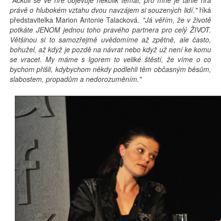
právě o hlubokém vztahu dvou navzájem si souzených lidí."
říká
představitelka Marion Antonie Talacková.
"Já věřím, že v životě
potkáte JENOM jednou toho pravého partnera pro celý ŽIVOT.
Většinou si to samozřejmě uvědomíme až zpětně, ale často,
bohužel, až když je pozdě na návrat nebo když už není ke komu
se vracet. My máme s Igorem to veliké štěstí, že víme o co
bychom přišli, kdybychom někdy podlehli těm občasným běsům,
slabostem, propadům a nedorozuměním."