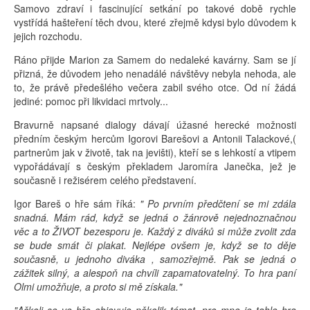
Samovo zdraví i fascinující setkání po takové době rychle
vystřídá hašteření těch dvou, které zřejmě kdysi bylo důvodem k
jejich rozchodu.
Ráno přijde Marion za Samem do nedaleké kavárny. Sam se jí
přizná, že důvodem jeho nenadálé návštěvy nebyla nehoda, ale
to, že právě předešlého večera zabil svého otce. Od ní žádá
jediné: pomoc při likvidaci mrtvoly...
Bravurně napsané dialogy dávají úžasné herecké možnosti
předním českým hercům Igorovi Barešovi a Antonii Talackové,(
partnerům jak v životě, tak na jevišti), kteří se s lehkostí a vtipem
vypořádávají s českým překladem Jaromíra Janečka, jež je
současně i režisérem celého představení.
Igor Bareš o hře sám říká:
" Po prvním předčtení se mi zdála
snadná. Mám rád, když se jedná o žánrově nejednoznačnou
věc a to ŽIVOT bezesporu je. Každý z diváků si může zvolit zda
se bude smát či plakat. Nejlépe ovšem je, když se to děje
současně, u jednoho diváka , samozřejmě. Pak se jedná o
zážitek silný, a alespoň na chvíli zapamatovatelný. To hra paní
Olmi umožňuje, a proto si mě získala."
"Ačkoli se ve hře objevuje několik témat, pro mne je tahle hra