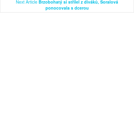
Next Article
Brzobohatý si střílel z diváků, Šoralová
ponocovala s dcerou