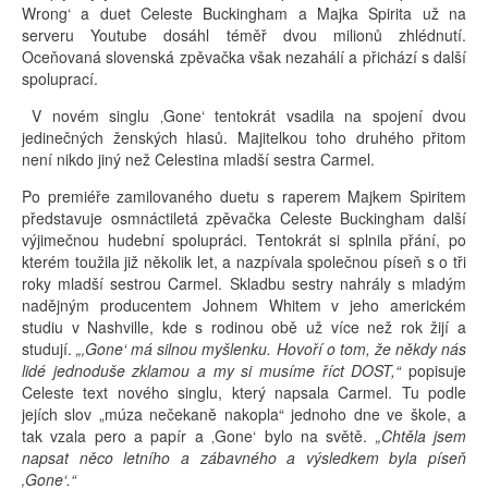
Wrong‘ a duet Celeste Buckingham a Majka Spirita už na
serveru Youtube dosáhl téměř dvou milionů zhlédnutí.
Oceňovaná slovenská zpěvačka však nezahálí a přichází s další
spoluprací.
V novém singlu ‚Gone‘ tentokrát vsadila na spojení dvou
jedinečných ženských hlasů. Majitelkou toho druhého přitom
není nikdo jiný než Celestina mladší sestra Carmel.
Po premiéře zamilovaného duetu s raperem Majkem Spiritem
představuje osmnáctiletá zpěvačka Celeste Buckingham další
výjimečnou hudební spolupráci. Tentokrát si splnila přání, po
kterém toužila již několik let, a nazpívala společnou píseň s o tři
roky mladší sestrou Carmel. Skladbu sestry nahrály s mladým
nadějným producentem Johnem Whitem v jeho americkém
studiu v Nashville, kde s rodinou obě už více než rok žijí a
studují.
„‚Gone‘ má silnou myšlenku. Hovoří o tom, že někdy nás
lidé jednoduše zklamou a my si musíme říct DOST,“
popisuje
Celeste text nového singlu, který napsala Carmel. Tu podle
jejích slov „múza nečekaně nakopla“ jednoho dne ve škole, a
tak vzala pero a papír a ‚Gone‘ bylo na světě.
„Chtěla jsem
napsat něco letního a zábavného a výsledkem byla píseň
‚Gone‘.“