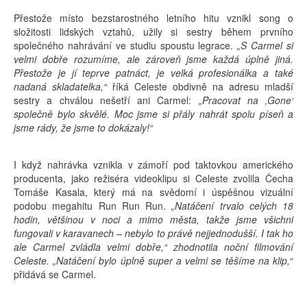
Přestože místo bezstarostného letního hitu vznikl song o
složitosti lidských vztahů, užily si sestry během prvního
společného nahrávání ve studiu spoustu legrace.
„S Carmel si
velmi dobře rozumíme, ale zároveň jsme každá úplně jiná.
Přestože je jí teprve patnáct, je velká profesionálka a také
nadaná skladatelka,“
říká Celeste obdivně na adresu mladší
sestry a chválou nešetří ani Carmel:
„Pracovat na ‚Gone‘
společně bylo skvělé. Moc jsme si přály nahrát spolu píseň a
jsme rády, že jsme to dokázaly!“
I když nahrávka vznikla v zámoří pod taktovkou amerického
producenta, jako režiséra videoklipu si Celeste zvolila Čecha
Tomáše Kasala, který má na svědomí i úspěšnou vizuální
podobu megahitu Run Run Run.
„Natáčení trvalo celých 18
hodin, většinou v noci a mimo města, takže jsme všichni
fungovali v karavanech – nebylo to právě nejjednodušší. I tak ho
ale Carmel zvládla velmi dobře,“ zhodnotila noční filmování
Celeste. „Natáčení bylo úplně super a velmi se těšíme na klip,
“
přidává se Carmel.