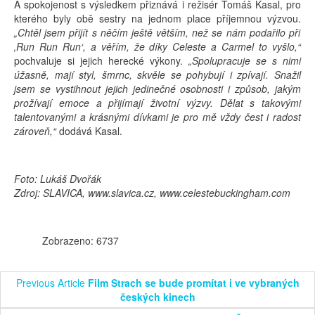
A spokojenost s výsledkem přiznává i režisér Tomáš Kasal, pro
kterého byly obě sestry na jednom place příjemnou výzvou.
„Chtěl jsem přijít s něčím ještě větším, než se nám podařilo při
‚Run Run Run‘, a věřím, že díky Celeste a Carmel to vyšlo,“
pochvaluje si jejich herecké výkony.
„Spolupracuje se s nimi
úžasně, mají styl, šmrnc, skvěle se pohybují i zpívají. Snažil
jsem se vystihnout jejich jedinečné osobnosti i způsob, jakým
prožívají emoce a přijímají životní výzvy. Dělat s takovými
talentovanými a krásnými dívkami je pro mě vždy čest i radost
zároveň,“
dodává Kasal.
Foto: Lukáš Dvořák
Zdroj: SLAVICA, www.slavica.cz, www.celestebuckingham.com
Zobrazeno: 6737
Previous Article
Film Strach se bude promítat i ve vybraných
českých kinech