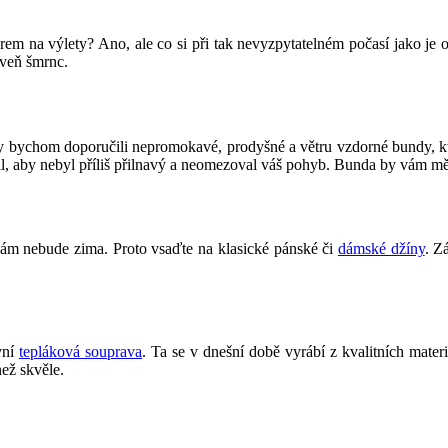
erem na výlety? Ano, ale co si při tak nevyzpytatelném počasí jako je 
oveň šmrnc.
py bychom doporučili nepromokavé, prodyšné a větru vzdorné bundy, k
ál, aby nebyl příliš přilnavý a neomezoval váš pohyb. Bunda by vám měla
 vám nebude zima. Proto vsaďte na klasické pánské či
dámské džíny
. Z
vní
tepláková souprava
. Ta se v dnešní době vyrábí z kvalitních mater
ež skvěle.