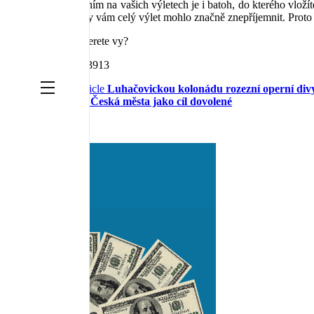
Důležitým vybavením na vašich výletech je i batoh, do kterého vložíte
těžký, protože to by vám celý výlet mohlo značně znepříjemnit. Proto
A co si na výlety berete vy?
Zobrazeno: 3913
Previous Article
Luhačovickou kolonádu rozezní operní divy
Next Article
Česká města jako cíl dovolené