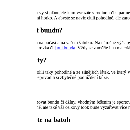
Share This
Začíná být hezky a vy si plánujete kam vyrazíte s rodinou či s partn
vám nebyla zima ani horko. A abyste se navíc cítili pohodlně, ale zár
Jakou zvolit bundu?
Zde záleží zejména na počasí a na vašem šatníku. Na náročné výšla
by měla postačit větrovka či
jarní bunda
. Vždy se zaměřte i na materi
Co za kalhoty?
Kalhoty bychom volili taky pohodlné a ze silnějších látek, ve který
počasí nezpotili a nepřivodili si zbytečné podráždění kůže.
Komplet
Nechcete-li si pořizovat bundu či džíny, vhodným řešením je sporto
maximálně pohodlně, ale také váš celkový look bude vyzařovat více n
Nezapomeňte na batoh