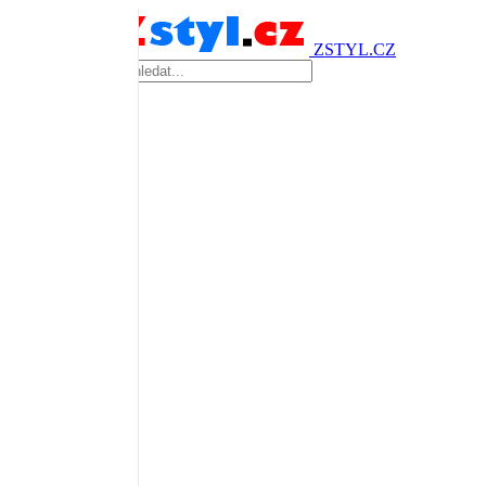
ZSTYL.CZ
Vyhledávání...
Úvod
Bydlení
Moda
Co jime
Kultura
Cestování
Celebrity
Styl