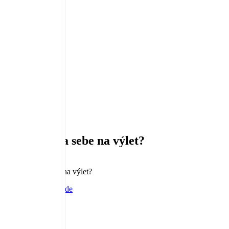
Podrobnosti
Cestování
9 years ago
Co si vzít na sebe na výlet?
Co si vzít na sebe na výlet?
Reading Mode
aA
aA