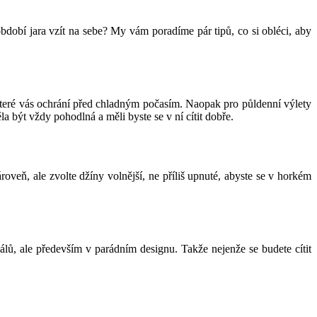
období jara vzít na sebe? My vám poradíme pár tipů, co si obléci, aby
teré vás ochrání před chladným počasím. Naopak pro půldenní výlety
 být vždy pohodlná a měli byste se v ní cítit dobře.
ároveň, ale zvolte džíny volnější, ne příliš upnuté, abyste se v horkém
iálů, ale především v parádním designu. Takže nejenže se budete cítit