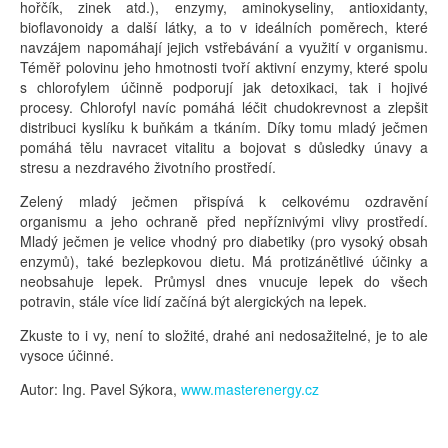
hořčík, zinek atd.), enzymy, aminokyseliny, antioxidanty,
bioflavonoidy a další látky, a to v ideálních poměrech, které
navzájem napomáhají jejich vstřebávání a využití v organismu.
Téměř polovinu jeho hmotnosti tvoří aktivní enzymy, které spolu
s chlorofylem účinně podporují jak detoxikaci, tak i hojivé
procesy. Chlorofyl navíc pomáhá léčit chudokrevnost a zlepšit
distribuci kyslíku k buňkám a tkáním. Díky tomu mladý ječmen
pomáhá tělu navracet vitalitu a bojovat s důsledky únavy a
stresu a nezdravého životního prostředí.
Zelený mladý ječmen přispívá k celkovému ozdravění
organismu a jeho ochraně před nepříznivými vlivy prostředí.
Mladý ječmen je velice vhodný pro diabetiky (pro vysoký obsah
enzymů), také bezlepkovou dietu. Má protizánětlivé účinky a
neobsahuje lepek. Průmysl dnes vnucuje lepek do všech
potravin, stále více lidí začíná být alergických na lepek.
Zkuste to i vy, není to složité, drahé ani nedosažitelné, je to ale
vysoce účinné.
Autor: Ing. Pavel Sýkora,
www.masterenergy.cz