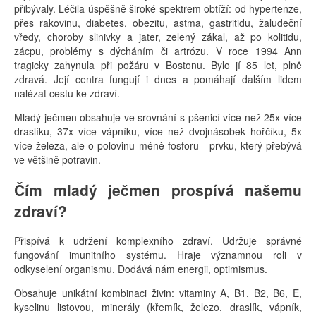
přibývaly. Léčila úspěšně široké spektrem obtíží: od hypertenze,
přes rakovinu, diabetes, obezitu, astma, gastritidu, žaludeční
vředy, choroby slinivky a jater, zelený zákal, až po kolitidu,
zácpu, problémy s dýcháním či artrózu. V roce 1994 Ann
tragicky zahynula při požáru v Bostonu. Bylo jí 85 let, plně
zdravá. Její centra fungují i dnes a pomáhají dalším lidem
nalézat cestu ke zdraví.
Mladý ječmen obsahuje ve srovnání s pšenicí více než 25x více
draslíku, 37x více vápníku, více než dvojnásobek hořčíku, 5x
více železa, ale o polovinu méně fosforu - prvku, který přebývá
ve většině potravin.
Čím mladý ječmen prospívá našemu
zdraví?
Přispívá k udržení komplexního zdraví. Udržuje správné
fungování imunitního systému. Hraje významnou roli v
odkyselení organismu. Dodává nám energii, optimismus.
Obsahuje unikátní kombinaci živin: vitaminy A, B1, B2, B6, E,
kyselinu listovou, minerály (křemík, železo, draslík, vápník,