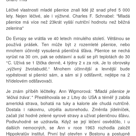
Léčivé vlastnosti mladé pšenice znali lidé již snad před 5 000
lety. Nejen léčivé, ale i výživné. Charles F. Schnabel: "Mladá
pšenice má více než 23krát vyšší nutriční hodnotu než běžná
zelenina"
Do Evropy se vrátila ve 40 letech minulého století. Většinou se
používá prášek. Ten může být z rozemleté pšenice, nebo
mnohem účinněji vysušená pšeničná šťáva. Pšenice se nechá
vyrůst na 30 cm, pak se odstavní a suší se při teplotách do 30
°C. Užívá se 1 lžička denně, 4 týdny 2 x za rok. Je to obrovsky
„výživný životabudič.“ Mnohem účinnější a levnější bude
vypěstovat si pšenici sám, a sám si ji odšťavnit, nejlépe na 2
hřídelovém odšťavovači.
Je znám příběh léčitelky. Ann Wigmorová:
"Mladá pšenice je
'léčivá tráva'."
Přestěhovala se z Litvy do USA a téměř ji zabila
americká strava, bohatá na tuky a kalorie ale chudá nutričně.
Dostala i rakovinu, utrpěla autonehodu. Změnila jídelníček,
začali jíst hodně zelené syrové stravy a užívat pšeničnou šťávu.
Podivuhodně se uzdravila. Když se její léčení osvědčilo, i u
dalších nemocných, se Ann v roce 1963 rozhodla založit
Hippokratův institut. První byl otevřen v Bostonu a postupně