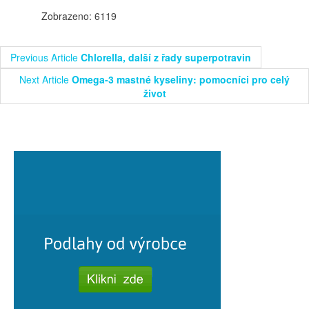
Zobrazeno: 6119
Previous Article
Chlorella, další z řady superpotravin
Next Article
Omega-3 mastné kyseliny: pomocníci pro celý
život