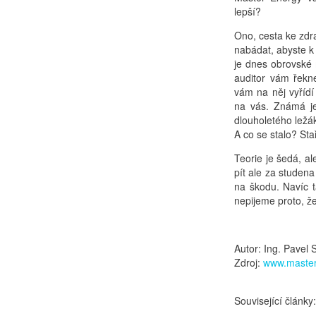
lepší?
Ono, cesta ke zdr
nabádat, abyste k l
je dnes obrovské 
auditor vám řekn
vám na něj vyřídí
na vás. Známá je
dlouholetého ležák
A co se stalo? Sta
Teorie je šedá, al
pít ale za studena
na škodu. Navíc t
nepijeme proto, ž
Autor: Ing. Pavel 
Zdroj:
www.master
Související články: