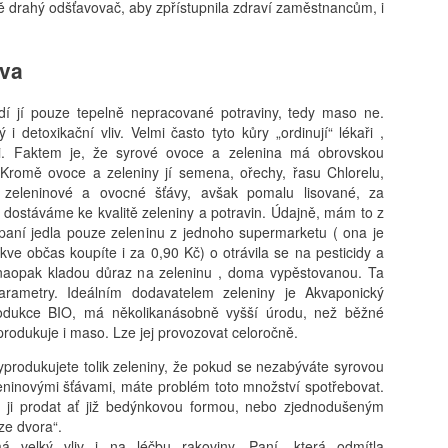
 drahý odšťavovač, aby zpřístupnila zdraví zaměstnancům, i
ava
idí jí pouze tepelně nepracované potraviny, tedy maso ne.
 detoxikační vliv. Velmi často tyto kůry „ordinují“ lékaři ,
i. Faktem je, že syrové ovoce a zelenina má obrovskou
 Kromě ovoce a zeleniny jí semena, ořechy, řasu Chlorelu,
zeleninové a ovocné šťávy, avšak pomalu lisované, za
 dostáváme ke kvalitě zeleniny a potravin. Údajně, mám to z
 paní jedla pouze zeleninu z jednoho supermarketu ( ona je
kve občas koupíte i za 0,90 Kč) o otrávila se na pesticidy a
i naopak kladou důraz na zeleninu , doma vypěstovanou. Ta
rametry. Ideálním dodavatelem zeleniny je Akvaponický
rodukce BIO, má několikanásobně vyšší úrodu, než běžné
produkuje i maso. Lze jej provozovat celoročně.
produkujete tolik zeleniny, že pokud se nezabýváte syrovou
eninovými šťávami, máte problém toto množství spotřebovat.
ji prodat ať již bedýnkovou formou, nebo zjednodušeným
ze dvora“.
á velký vliv i na léčbu rakoviny. Paní, která odmítla