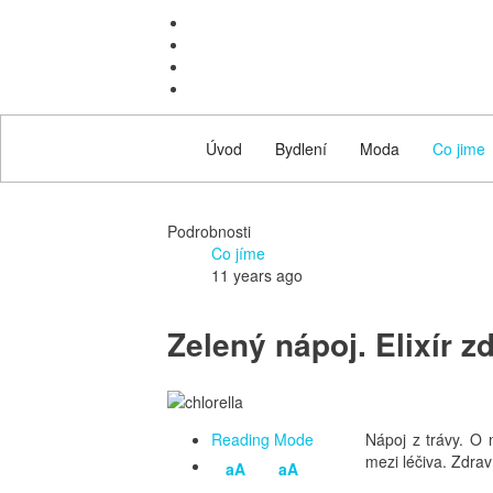
Úvod
Bydlení
Moda
Co jime
Podrobnosti
Co jíme
11 years ago
Zelený nápoj. Elixír zdr
Reading Mode
Nápoj z trávy. O 
mezi léčiva. Zdrav
aA
aA