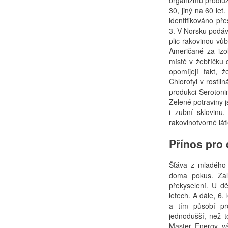
30, jiný na 60 let
identifikováno př
3. V Norsku podáv
plic rakovinou vů
Američané za izo
místě v žebříčku d
opomíjejí fakt, 
Chlorofyl v rostl
produkci Serotoni
Zelené potraviny j
i zubní sklovinu
rakovinotvorné látk
Přínos pro 
Šťáva z mladého 
doma pokus. Zal
překyselení. U dě
letech. A dále, 6.
a tím působí pr
jednodušší, než 
Master Energy vá