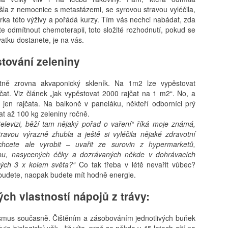
šla z nemocnice s metastázemi, se syrovou stravou vyléčila,
rka této výživy a pořádá kurzy. Tím vás nechci nabádat, zda
 odmítnout chemoterapii, toto složité rozhodnutí, pokud se
ovatku dostanete, je na vás.
tování zeleniny
tně zrovna akvaponický skleník. Na 1m2 lze vypěstovat
čat. Viz článek „jak vypěstovat 2000 rajčat na 1 m2“. No, a
jen rajčata. Na balkoně v paneláku, někteří odborníci prý
t až 100 kg zeleniny ročně.
 televizi, běží tam nějaký pořad o vaření“ říká moje známá,
ravou výrazně zhubla a ještě si vyléčila nějaké zdravotní
chcete ale vyrobit – uvařit ze surovin z hypermarketů,
ou, nasycených éčky a dozrávaných někde v dohrávacích
ých 3 x kolem světa?“
Co tak třeba v létě nevařit vůbec?
ebudete, naopak budete mít hodně energie.
ých vlastností nápojů z trávy:
nismus současně. Čištěním a zásobováním jednotlivých buňek
je biologický věk. Již víte, proč se někdo v 45 letech cítí na