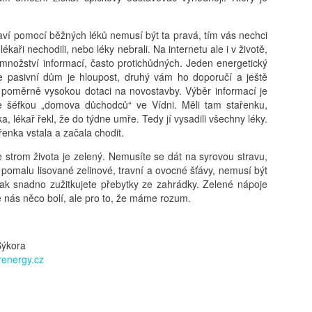
aví pomocí běžných léků nemusí být ta pravá, tím vás nechci
ékaři nechodili, nebo léky nebrali. Na internetu ale i v životě,
množství informací, často protichůdných. Jeden energetický
e pasivní dům je hloupost, druhý vám ho doporučí a ještě
 poměrně vysokou dotaci na novostavby. Výběr informací je
 šéfkou „domova důchodců“ ve Vídni. Měli tam stařenku,
a, lékař řekl, že do týdne umře. Tedy jí vysadili všechny léky.
řenka vstala a začala chodit.
e strom života je zelený. Nemusíte se dát na syrovou stravu,
 pomalu lisované zelinové, travní a ovocné šťávy, nemusí být
ak snadno zužitkujete přebytky ze zahrádky. Zelené nápoje
e nás něco bolí, ale pro to, že máme rozum.
Sýkora
energy.cz