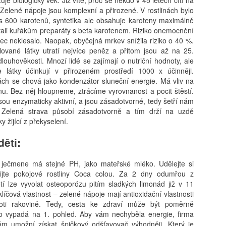
. Zelené nápoje jsou komplexní a přirozené. V rostlinách bylo
es 600 karotenů, syntetika ale obsahuje karoteny maximálně
ali kuřákům preparáty s beta karotenem. Riziko onemocnění
bec neklesalo. Naopak, obyčejná mrkev snížila riziko o 40 %.
lované látky utratí nejvíce peněz a přitom jsou až na 25.
louhověkosti. Mnozí lidé se zajímají o nutriční hodnoty, ale
že látky účinkují v přirozeném prostředí 1000 x účinněji.
inách se chová jako kondenzátor sluneční energie. Má vliv na
nu. Bez něj hloupneme, ztrácíme vyrovnanost a pocit štěstí.
sou enzymaticky aktivní, a jsou zásadotvorné, tedy šetří nám
. Zelená strava působí zásadotvorně a tím drží na uzdě
y žijící z překyselení.
děti:
ječmene má stejné PH, jako mateřské mléko. Udělejte si
ijte pokojové rostliny Coca colou. Za 2 dny odumřou z
tí lze vyvolat osteoporózu pitím sladkých limonád již v 11
 klíčová vlastnost – zelené nápoje mají antioxidační vlastnosti
oti rakovině. Tedy, cesta ke zdraví může být poměrně
to vypadá na 1. pohled. Aby vám nechyběla energie, firma
m umožní získat špičkový odšťavovač výhodněji. Který je