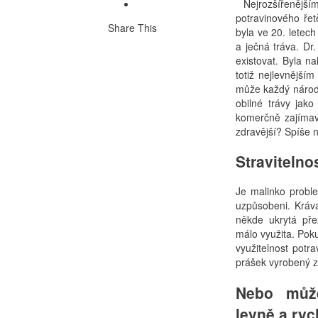
Nejrozšířenějším
potravinového řet
Share This
byla ve 20. letec
a ječná tráva. Dr
existovat. Byla n
totiž nejlevnější
může každý národ v
obilné trávy jako
komerčně zajímavě
zdravější? Spíše 
Stravitelno
Je malinko proble
uzpůsobeni. Kráv
někde ukrytá pře
málo využita. Poku
využitelnost potr
prášek vyrobený z 
Nebo může
levně a ry