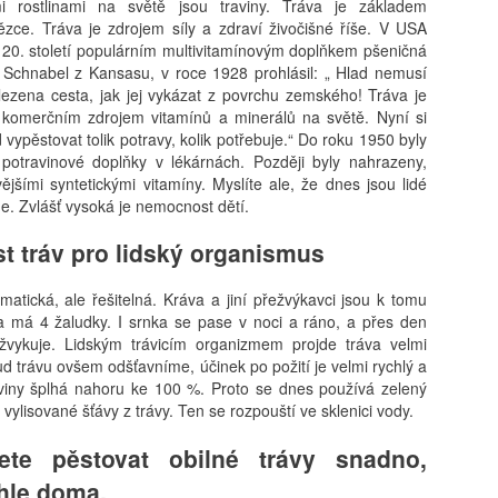
i rostlinami na světě jsou traviny. Tráva je základem
ězce. Tráva je zdrojem síly a zdraví živočišné říše. V USA
h 20. století populárním multivitamínovým doplňkem pšeničná
. Schnabel z Kansasu, v roce 1928 prohlásil: „ Hlad nemusí
alezena cesta, jak jej vykázat z povrchu zemského! Tráva je
m komerčním zdrojem vitamínů a minerálů na světě. Nyní si
ypěstovat tolik potravy, kolik potřebuje.“ Do roku 1950 byly
 potravinové doplňky v lékárnách. Později byly nahrazeny,
jšími syntetickými vitamíny. Myslíte ale, že dnes jsou lidé
ne. Zvlášť vysoká je nemocnost dětí.
st tráv pro lidský organismus
matická, ale řešitelná. Kráva a jiní přežvýkavci jsou k tomu
a má 4 žaludky. I srnka se pase v noci a ráno, a přes den
žvykuje. Lidským trávicím organizmem projde tráva velmi
d trávu ovšem odšťavníme, účinek po požití je velmi rychlý a
aviny šplhá nahoru ke 100 %. Proto se dnes používá zelený
vylisované šťávy z trávy. Ten se rozpouští ve sklenici vody.
te pěstovat obilné trávy snadno,
chle doma.