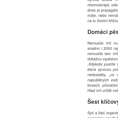
chemoterapii, ode
dnes je propagáto
máte, nebo nemáte
na tu životní křiž
Domácí pěs
Nemusíte mít nu
snadno i 2000 raj
nemusíte tam mít 
dokážou vypěstova
„Kdykoliv pustíte
která syrovou pot
nedostatky, „co 
napuštěných vod
boxech, převážen
Hlad mít určitě n
Šest klíčov
Sytí a čistí orga
organizmu prodlužu