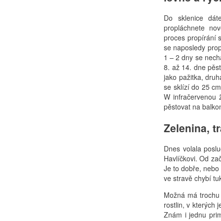
Do sklenice dát
propláchnete nov
proces propírání 
se naposledy prop
1 – 2 dny se nech
8. až 14. dne pěs
jako pažitka, druh
se sklízí do 25 cm
W infračervenou 
pěstovat na balko
Zelenina, t
Dnes volala poslu
Havlíčkovi. Od zač
Je to dobře, nebo 
ve stravě chybí tuk
Možná má trochu 
rostlin, v kterých
Znám i jednu prim