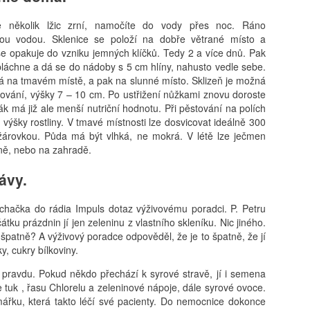
e několik lžic zrní, namočíte do vody přes noc. Ráno
ou vodou. Sklenice se položí na dobře větrané místo a
se opakuje do vzniku jemných klíčků. Tedy 2 a více dnů. Pak
láchne a dá se do nádoby s 5 cm hlíny, nahusto vedle sebe.
á na tmavém místě, a pak na slunné místo. Sklizeň je možná
tování, výšky 7 – 10 cm. Po ustřižení nůžkami znovu doroste
ák má již ale menší nutriční hodnotu. Při pěstování na polích
 výšky rostliny. V tmavé místnosti lze dosvicovat ideálně 300
žárovkou. Půda má být vlhká, ne mokrá. V létě lze ječmen
ně, nebo na zahradě.
rávy.
chačka do rádia Impuls dotaz výživovému poradci. P. Petru
átku prázdnin jí jen zeleninu z vlastního skleníku. Nic jiného.
špatně? A výživový poradce odpověděl, že je to špatně, že jí
y, cukry bílkoviny.
pravdu. Pokud někdo přechází k syrové stravě, jí i semena
 je tuk , řasu Chlorelu a zeleninové nápoje, dále syrové ovoce.
ářku, která takto léčí své pacienty. Do nemocnice dokonce