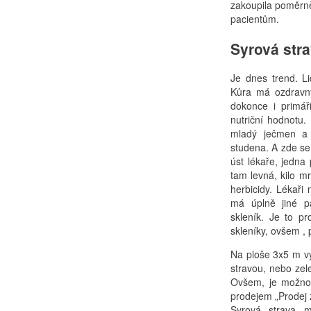
zakoupila poměrně
pacientům.
Syrová str
Je dnes trend. L
Kůra má ozdravný i
dokonce i primář
nutriční hodnotu.
mladý ječmen a 
studena. A zde se
úst lékaře, jedna
tam levná, kilo mr
herbicidy. Lékař
má úplně jiné pa
skleník. Je to p
skleníky, ovšem , 
Na ploše 3x5 m vy
stravou, nebo zel
Ovšem, je možno 
prodejem „Prodej 
Syrová strava m