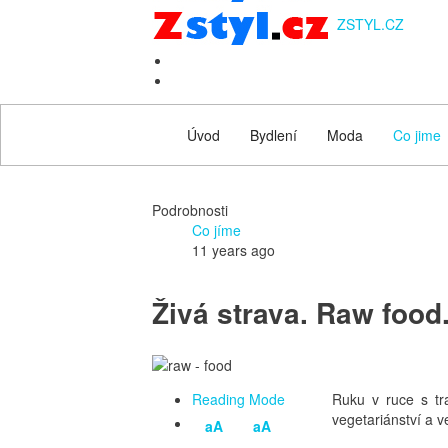
ZSTYL.CZ
Úvod
Bydlení
Moda
Co jime
Podrobnosti
Co jíme
11 years ago
Živá strava. Raw food.
Reading Mode
Ruku v ruce s tr
vegetariánství a ve
aA
aA