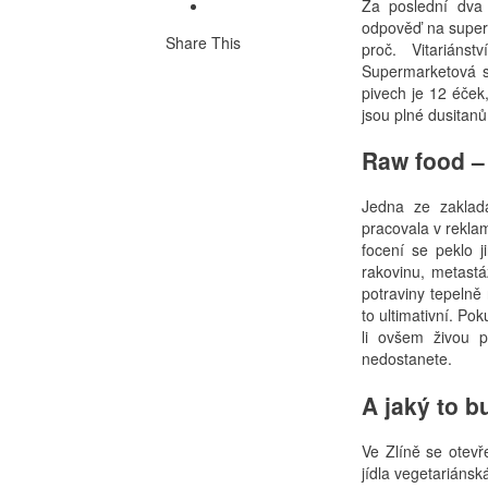
Za poslední dva 
odpověď na superm
Share This
proč. Vitariáns
Supermarketová s
pivech je 12 éček
jsou plné dusitan
Raw food – 
Jedna ze zaklada
pracovala v reklam
focení se peklo j
rakovinu, metastá
potraviny tepelně
to ultimativní. Po
li ovšem živou p
nedostanete.
A jaký to b
Ve Zlíně se otevř
jídla vegetariánsk