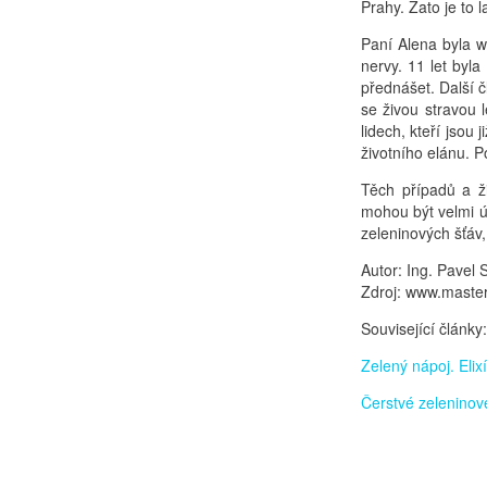
Prahy. Zato je to 
Paní Alena byla wo
nervy. 11 let byla
přednášet. Další č
se živou stravou l
lidech, kteří jsou 
životního elánu. P
Těch případů a ž
mohou být velmi úč
zeleninových šťáv
Autor: Ing. Pavel 
Zdroj: www.maste
Související články:
Zelený nápoj. Elixír
Čerstvé zeleninov