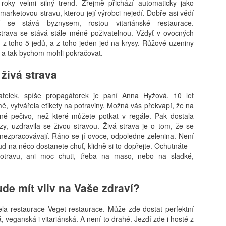
roky velmi silný trend. Zřejmě přichází automaticky jako
arketovou stravu, kterou její výrobci nejedí. Dobře asi vědí
tví se stává byznysem, rostou vitariánské restaurace.
trava se stává stále méně poživatelnou. Vždyť v ovocných
, z toho 5 jedů, a z toho jeden jed na krysy. Růžové uzeniny
ů a tak bychom mohli pokračovat.
živá strava
telek, spíše propagátorek je paní Anna Hyžová. 10 let
ě, vytvářela etikety na potraviny. Možná vás překvapí, že na
iné pečivo, než které můžete potkat v regále. Pak dostala
zy, uzdravila se živou stravou. Živá strava je o tom, že se
 nezpracovávají. Ráno se jí ovoce, odpoledne zelenina. Není
kud na něco dostanete chuť, klidně si to dopřejte. Ochutnáte –
otravu, ani moc chuti, třeba na maso, nebo na sladké,
ude mít vliv na Vaše zdraví?
ela restaurace Veget restaurace. Může zde dostat perfektní
á, veganská i vitariánská. A není to drahé. Jezdí zde i hosté z