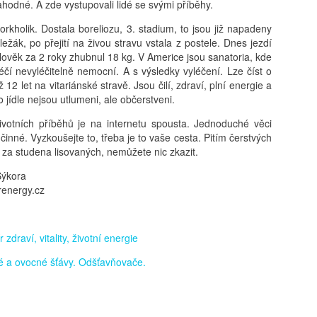
lahodné. A zde vystupovali lidé se svými příběhy.
rkholik. Dostala boreliozu, 3. stadium, to jsou již napadeny
 ležák, po přejití na živou stravu vstala z postele. Dnes jezdí
lověk za 2 roky zhubnul 18 kg. V Americe jsou sanatoria, kde
éčí nevyléčitelně nemocní. A s výsledky vyléčení. Lze číst o
již 12 let na vitariánské stravě. Jsou čilí, zdraví, plní energie a
o jídle nejsou utlumeni, ale občerstveni.
ivotních příběhů je na internetu spousta. Jednoduché věci
inné. Vyzkoušejte to, třeba je to vaše cesta. Pitím čerstvých
, za studena lisovaných, nemůžete nic zkazit.
Sýkora
renergy.cz
 zdraví, vitality, životní energie
é a ovocné šťávy. Odšťavňovače.