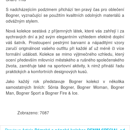
S nadcházejícím podzimem přichází ten pravý čas pro oblečení
Bogner, vyznačující se použitím kvalitních odolných materiálů a
odvážným stylem.
Nová kolekce sestává z příjemných látek, které vás zahřejí i za
sychravých dní a jež svým elegantním vzhledem efektně doplní
váš šatník. Prostoupení pestrými barvami a nápaditými vzory
zaručí originálnost vašeho outfitu při každé ať už méně či více
formální události. Kolekce se mimo výjimečného vzhledu, který
ocení především milovníci městského a rušného společenského
života, zaměřuje také na sportovní aktivity, k nimž přináší řadu
praktických a komfortních designových kusů.
Jako každý rok představuje Bogner kolekci v několika
samostatných liniích: Sônia Bogner, Bogner Woman, Bogner
Man, Bogner Sport a Bogner Fire & Ice.
Zobrazeno: 7087