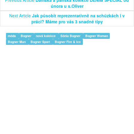
Previous Article
Dámská a pánská kolekce DENIM SPECIAL od
února u s.Oliver
Next Article
Jak působit reprezentativně na schůzkách i v
práci? Máme pro vás 3 snadné tipy
móda
Bogner
nová kolekce
Sônia Bogner
Bogner Woman
Bogner Man
Bogner Sport
Bogner Fire & Ice