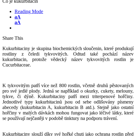
Co je kukurbitacin
Reading Mode
aA
aA
Share This
Kukurbitaciny je skupina biochemických sloučenin, které produkují
rostliny z čeledi tykvovitých. Odtud také pochází název
kukurbitacin, protože vědecký název tykvovitých rostlin je
Cucurbitaceae.
K tykvovitým patří více než 800 rostlin, včetně druhů pěstovaných
pro své jedlé plody. Jedná se například o okurky, cukety, melouny,
tykve, či dýně. Kukurbitaciny patří mezi triterpenové hořčiny.
Jednotlivé typy kukurbitacinů jsou od sebe odlišovány písmeny
abecedy (kukurbitacin A, kukurbitacin B atd.). Stejně jako ostatní
hořčiny v malých dávkách mohou fungovat jako léčivé látky, které
se používají nejčastěji v podobě tinktury na podporu trávení.
Kukurbitaciny slouží díky své hořké chuti jako ochrana rostlin před