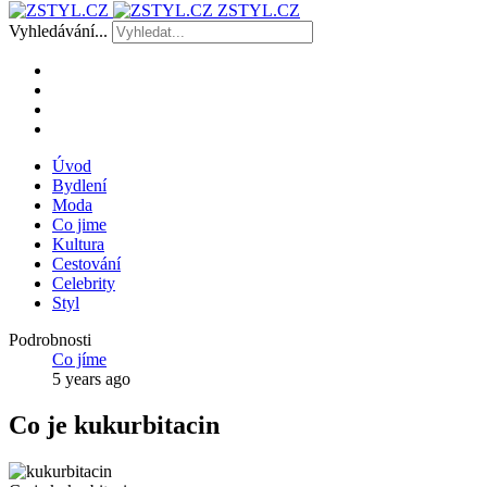
ZSTYL.CZ
Vyhledávání...
Úvod
Bydlení
Moda
Co jime
Kultura
Cestování
Celebrity
Styl
Podrobnosti
Co jíme
5 years ago
Co je kukurbitacin