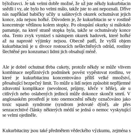
býložravci. Je tak velmi dobře možné, že už jste někdy kukurbitacin
snědli i vy, ale bylo ho velmi málo, takže jste to ani nepoznali. Dříve
nás například babičky učily u salátových okurek ochutnávat jejich
konce, zda nejsou hořké. Důvodem je, že kukurbitacin se v rostlině
koncentruje většinou kolem stopky. Po oloupání okurky si málokdo
pamatuje, na které straně stopka byla, takže se ochutnávaly konce
oba. Tento zvyk vymizel s nástupem okurek hadovek, které hořké
až na naprosté výjimky nejsou. Obecně patří, že vyšší objem
kukurbitacinů je u divoce rostoucích nešlechtěných odrůd, rostliny
šlechtěné pro konzumaci lidmi jich obsahují méně.
Ale je dobré ochutnat třeba cukety, protože někdy se může vlivem
kombinace nepříznivých podmínek povést vypěstovat rostlinu, ve
které je kukurbitacinu koncentrováno příliš velké množství,
přesahující bezpečný limit. To může u lidí nejen způsobit nepříjemné
zdravotní komplikace (nevolnost, průjmy, křeče v břiše), ale u
citlivých nebo oslabených jedinců může dokonce skončit smrtí. V
anglosaském prostředí je toto onemocnění někdy označováno jako
toxic squash syndrome (syndrom jedovaté dýně), ale přes
senzacechtivé články některých médií se jedná o nemoc vyskytující
se velmi ojediněle.
Kukurbitaciny jsou také předmětem vědeckého výzkumu, zejména s