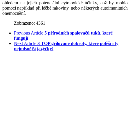
ohledem na jejich potenciální cytotoxické účinky, což by mohlo
pomoci například při léčbě rakoviny, nebo některých autoimunitních
onemocnění.
Zobrazeno: 4361
Previous Article
5 přírodních spalovačů tuků, které
fungují
Next Article
3 TOP grilované dobroty, které potěší i ty
nejmlsnější jazýčky!