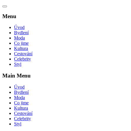
Menu
Úvod
Bydlení
Moda
Co jime
Kultura
Cestování
Celebrity
Styl
Main Menu
Úvod
Bydlení
Moda
Co jime
Kultura
Cestování
Celebrity
Styl