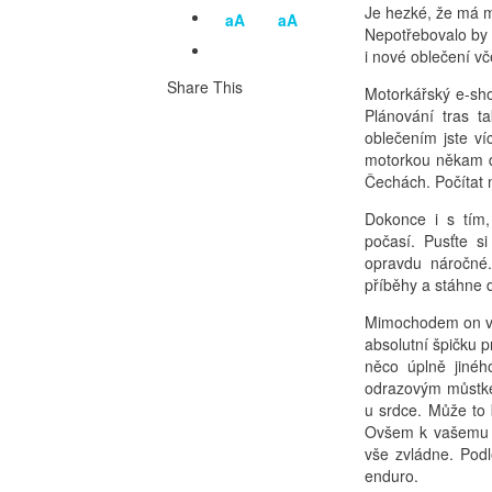
Je hezké, že má m
aA
aA
Nepotřebovalo by 
i nové oblečení v
Share This
Motorkářský e-shop
Plánování tras t
oblečením jste ví
motorkou někam do
Čechách. Počítat 
Dokonce i s tím,
počasí. Pusťte si
opravdu náročné.
příběhy a stáhne d
Mimochodem on v 
absolutní špičku p
něco úplně jinéh
odrazovým můstkem
u srdce. Může to 
Ovšem k vašemu kv
vše zvládne. Podl
enduro.