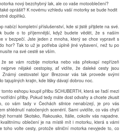
otorka nový bezchybný lak, ale co vaše motooblečení?
také oprášit? K novému vzhledu vaší motorky se bude hodit
četně doplňků.
 nabízí kompletní příslušenství, kde si jistě přijdete na své.
ak bude o to příjemnější, když budete vědět, že s naším
ce v bezpečí. Jste jeden z mnoha, který se chce vypravit s
 hor? Tak to už je potřeba úplně jiné vybavení, než tu po
musíte na své cestě se vším.
 že se vám rozbije motorka nebo vás překvapí nepřízeň
 nejprve nějaké cestopisy, ať vidíte, že daleké cesty jsou
 Známý cestovatel Igor Brezovar vás tak provede svými
o tajuplných krajin, kde lišky dávají dobrou noc.
tomto eshopu koupil přilbu SCHUBERTH, která se řadí mezi
rvotřídní přilby. Pokud tedy máte dost odvahy a chcete zkusit
o, co vám tady v Čechách silnice nenabízejí, je pro vás
 shlédnutí natočených scenérií. Sami uvidíte, co vás chytí
být hornaté Skotsko, Rakousko, Itálie, cokoliv vás napadne.
alitnímu oblečení je na místě mít i motorku, která s vámi
e toho volte cesty, protože silniční motorka nevyjede to, co