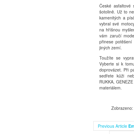
České asfaltové 
šotolině. Už to ne
kamenitých a písč
vybral své motoc
na hříšnou myšlen
vám zaručí moder
přinese potěšení
jiných zemí.
Toužíte se vypr
Vyberte si k tom
doprovázet. Při p
sedřete kůži ne
RUKKA, GENEZE a
materiálem.
Zobrazeno:
Previous Article
Em