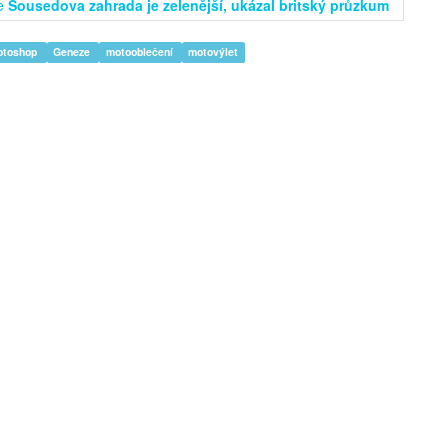
e
Sousedova zahrada je zelenější, ukázal britský průzkum
otoshop
Geneze
motooblečení
motovýlet