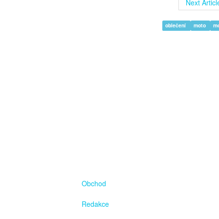
Next Articl
oblečení
moto
m
Obchod
Redakce