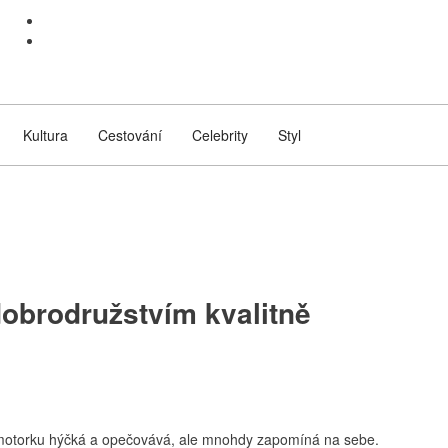
Kultura
Cestování
Celebrity
Styl
dobrodružstvím kvalitně
 motorku hýčká a opečovává, ale mnohdy zapomíná na sebe.