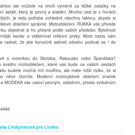
silnice tak můžete na chvíli vyměnit za těžké zatáčky na
ní asfalt, který je pevný a stabilní. Mnoho cest je v horách
itých, je tedy potřeba zohlednit všechny faktory, abyste si
yklové oblečení správně. Motooblečení RUKKA vás přivede
ku objednat si ho přesně podle vašich představ. Bytelnost
nější kevlar a viditelnost reflexní prvky. Moto cesta vám
 a radost, že jste konečně sebrali odvahu podívat se i do
avit s motorkou do Skotska, Rakousko nebo Španělska?
u kvalitní motooblečení, které vás bude na vašich cestách
ádu budete možná mít modřinu, ale máte nižší riziko, že si
bo něco zlomíte. Moderní motocyklové oblečení značek
 MODEKA vás osloví pevným, stabilním, přesto vzdušným
 4466
ma Lindqvistová pro Lindex