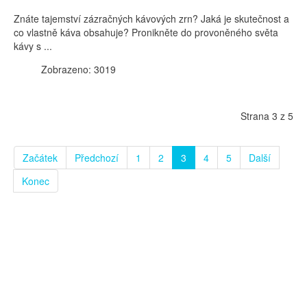
Znáte tajemství zázračných kávových zrn? Jaká je skutečnost a
co vlastně káva obsahuje? Pronikněte do provoněného světa
kávy s ...
Zobrazeno: 3019
Strana 3 z 5
Začátek
Předchozí
1
2
3
4
5
Další
Konec