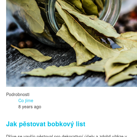
Podrobnosti
Co jíme
8 years ago
Jak pěstovat bobkový list
Dříve se vavřín pěstoval pro dekorativní účely a zdobil vítěze v